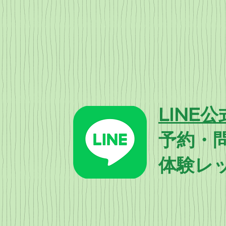
LINE
予約・
​体験