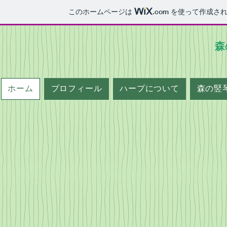
このホームページは
.com
を使って作成され
森
ホーム
プロフィール
ハープについて
森の竪